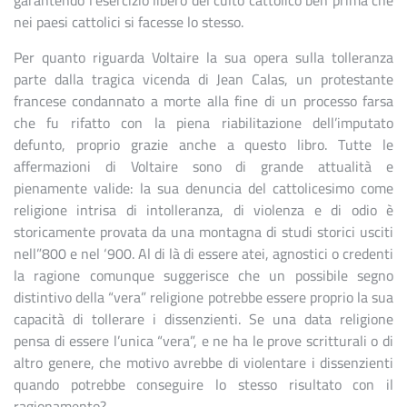
garantendo l’esercizio libero del culto cattolico ben prima che
nei paesi cattolici si facesse lo stesso.
Per quanto riguarda Voltaire la sua opera sulla tolleranza
parte dalla tragica vicenda di Jean Calas, un protestante
francese condannato a morte alla fine di un processo farsa
che fu rifatto con la piena riabilitazione dell’imputato
defunto, proprio grazie anche a questo libro. Tutte le
affermazioni di Voltaire sono di grande attualità e
pienamente valide: la sua denuncia del cattolicesimo come
religione intrisa di intolleranza, di violenza e di odio è
storicamente provata da una montagna di studi storici usciti
nell”800 e nel ‘900. Al di là di essere atei, agnostici o credenti
la ragione comunque suggerisce che un possibile segno
distintivo della “vera” religione potrebbe essere proprio la sua
capacità di tollerare i dissenzienti. Se una data religione
pensa di essere l’unica “vera”, e ne ha le prove scritturali o di
altro genere, che motivo avrebbe di violentare i dissenzienti
quando potrebbe conseguire lo stesso risultato con il
ragionamento?