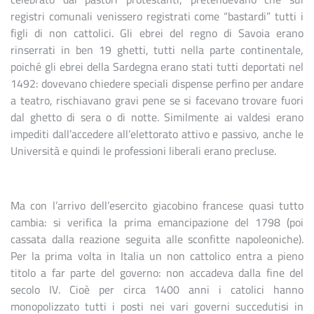
registri comunali venissero registrati come “bastardi” tutti i
figli di non cattolici. Gli ebrei del regno di Savoia erano
rinserrati in ben 19 ghetti, tutti nella parte continentale,
poiché gli ebrei della Sardegna erano stati tutti deportati nel
1492: dovevano chiedere speciali dispense perfino per andare
a teatro, rischiavano gravi pene se si facevano trovare fuori
dal ghetto di sera o di notte. Similmente ai valdesi erano
impediti dall’accedere all’elettorato attivo e passivo, anche le
Università e quindi le professioni liberali erano precluse.
Ma con l’arrivo dell’esercito giacobino francese quasi tutto
cambia: si verifica la prima emancipazione del 1798 (poi
cassata dalla reazione seguita alle sconfitte napoleoniche).
Per la prima volta in Italia un non cattolico entra a pieno
titolo a far parte del governo: non accadeva dalla fine del
secolo IV. Cioè per circa 1400 anni i catolici hanno
monopolizzato tutti i posti nei vari governi succedutisi in