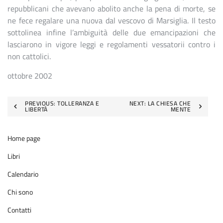
repubblicani che avevano abolito anche la pena di morte, se
ne fece regalare una nuova dal vescovo di Marsiglia. Il testo
sottolinea infine l’ambiguità delle due emancipazioni che
lasciarono in vigore leggi e regolamenti vessatorii contro i
non cattolici.
ottobre 2002
Navigazione
PREVIOUS:
TOLLERANZA E
NEXT:
LA CHIESA CHE
LIBERTÀ
MENTE
articoli
Home page
Libri
Calendario
Chi sono
Contatti