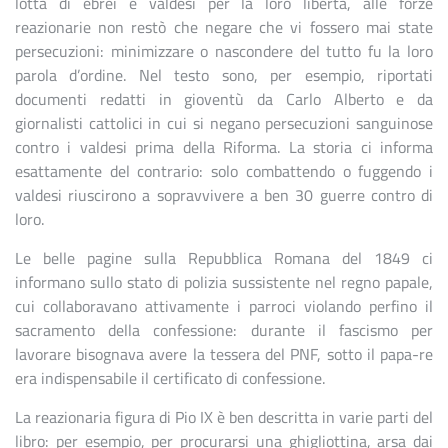
lotta di ebrei e valdesi per la loro libertà, alle forze
reazionarie non restò che negare che vi fossero mai state
persecuzioni: minimizzare o nascondere del tutto fu la loro
parola d’ordine. Nel testo sono, per esempio, riportati
documenti redatti in gioventù da Carlo Alberto e da
giornalisti cattolici in cui si negano persecuzioni sanguinose
contro i valdesi prima della Riforma. La storia ci informa
esattamente del contrario: solo combattendo o fuggendo i
valdesi riuscirono a sopravvivere a ben 30 guerre contro di
loro.
Le belle pagine sulla Repubblica Romana del 1849 ci
informano sullo stato di polizia sussistente nel regno papale,
cui collaboravano attivamente i parroci violando perfino il
sacramento della confessione: durante il fascismo per
lavorare bisognava avere la tessera del PNF, sotto il papa-re
era indispensabile il certificato di confessione.
La reazionaria figura di Pio IX è ben descritta in varie parti del
libro: per esempio, per procurarsi una ghigliottina, arsa dai