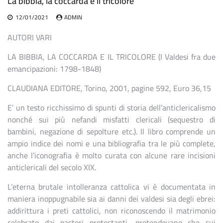
La bibbia, la coccarda e il tricolore
12/01/2021
ADMIN
AUTORI VARI
LA BIBBIA, LA COCCARDA E IL TRICOLORE (I Valdesi fra due
emancipazioni: 1798-1848)
CLAUDIANA EDITORE, Torino, 2001, pagine 592, Euro 36,15
E’ un testo ricchissimo di spunti di storia dell’anticlericalismo
nonché sui più nefandi misfatti clericali (sequestro di
bambini, negazione di sepolture etc.). Il libro comprende un
ampio indice dei nomi e una bibliografia tra le più complete,
anche l’iconografia è molto curata con alcune rare incisioni
anticlericali del secolo XIX.
L’eterna brutale intolleranza cattolica vi è documentata in
maniera inoppugnabile sia ai danni dei valdesi sia degli ebrei:
addirittura i preti cattolici, non riconoscendo il matrimonio
celebrato dai pastori protestanti, pretendevano che sui