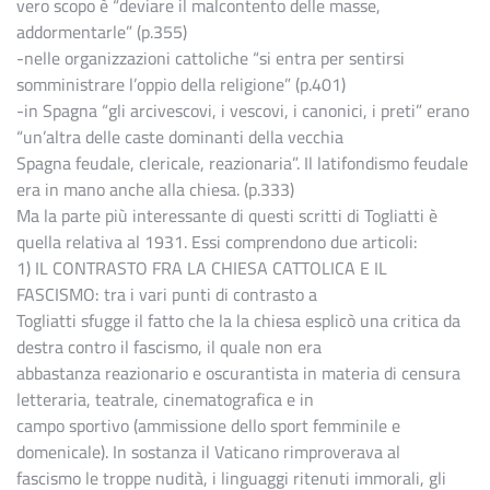
vero scopo è “deviare il malcontento delle masse,
addormentarle” (p.355)
-nelle organizzazioni cattoliche “si entra per sentirsi
somministrare l’oppio della religione” (p.401)
-in Spagna “gli arcivescovi, i vescovi, i canonici, i preti” erano
“un’altra delle caste dominanti della vecchia
Spagna feudale, clericale, reazionaria”. Il latifondismo feudale
era in mano anche alla chiesa. (p.333)
Ma la parte più interessante di questi scritti di Togliatti è
quella relativa al 1931. Essi comprendono due articoli:
1) IL CONTRASTO FRA LA CHIESA CATTOLICA E IL
FASCISMO: tra i vari punti di contrasto a
Togliatti sfugge il fatto che la la chiesa esplicò una critica da
destra contro il fascismo, il quale non era
abbastanza reazionario e oscurantista in materia di censura
letteraria, teatrale, cinematografica e in
campo sportivo (ammissione dello sport femminile e
domenicale). In sostanza il Vaticano rimproverava al
fascismo le troppe nudità, i linguaggi ritenuti immorali, gli