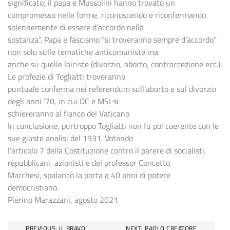
significato; il papa e Mussolini hanno trovato un
compromesso nelle forme, riconoscendo e riconfermando
solennemente di essere d’accordo nella
sostanza”. Papa e fascismo “si troveranno sempre d’accordo”
non solo sulle tematiche anticomuniste ma
anche su quelle laiciste (divorzio, aborto, contraccezione ecc.).
Le profezie di Togliatti troveranno
puntuale conferma nei referendum sull’aborto e sul divorzio
degli anni ’70, in cui DC e MSI si
schiereranno al fianco del Vaticano
In conclusione, purtroppo Togliatti non fu poi coerente con le
sue giuste analisi del 1931. Votando
l’articolo 7 della Costituzione contro il parere di socialisti,
repubblicani, azionisti e del professor Concetto
Marchesi, spalancò la porta a 40 anni di potere
democristiano.
Pierino Marazzani, agosto 2021
Navigazione
PREVIOUS:
IL BRAVO
NEXT:
PAOLO CREATORE