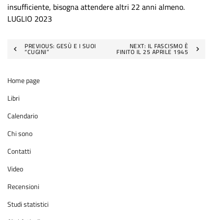
insufficiente, bisogna attendere altri 22 anni almeno.
LUGLIO 2023
Navigazione
PREVIOUS:
GESÙ E I SUOI
NEXT:
IL FASCISMO È
“CUGINI”
FINITO IL 25 APRILE 1945
articoli
Home page
Libri
Calendario
Chi sono
Contatti
Video
Recensioni
Studi statistici