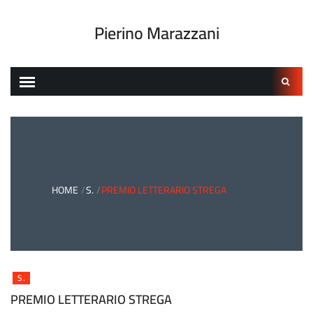
Skip
to
Pierino Marazzani
content
Ricerca
per:
HOME
S.
PREMIO LETTERARIO STREGA
S.
PREMIO LETTERARIO STREGA