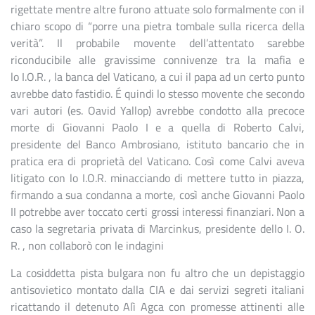
rigettate mentre altre furono attuate solo formalmente con il
chiaro scopo di “porre una pietra tombale sulla ricerca della
verità”. Il probabile movente dell’attentato sarebbe
riconducibile alle gravissime connivenze tra la mafia e
lo I.O.R. , la banca del Vaticano, a cui il papa ad un certo punto
avrebbe dato fastidio. É quindi lo stesso movente che secondo
vari autori (es. Oavid Yallop) avrebbe condotto alla precoce
morte di Giovanni Paolo I e a quella di Roberto Calvi,
presidente del Banco Ambrosiano, istituto bancario che in
pratica era di proprietà del Vaticano. Così come Calvi aveva
litigato con lo I.O.R. minacciando di mettere tutto in piazza,
firmando a sua condanna a morte, così anche Giovanni Paolo
II potrebbe aver toccato certi grossi interessi finanziari. Non a
caso la segretaria privata di Marcinkus, presidente dello I. O.
R. , non collaborò con le indagini
La cosiddetta pista bulgara non fu altro che un depistaggio
antisovietico montato dalla CIA e dai servizi segreti italiani
ricattando il detenuto Alì Agca con promesse attinenti alle