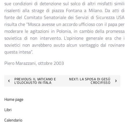
sue condizioni di detenzione sul solco di altri misfatti simili
risalenti alla strage di piazza Fontana a Milano. Da atti di
fonte del Comitato Senatoriale dei Servizi di Sicurezza USA
risulta che “Mosca avesse un accordo ufficioso con il papa per
moderare le agitazioni in Polonia, in cambio della promessa
sovietica di non intervento. L’opinione generale era che i
sovietici non avrebbero avuto alcun vantaggio dal rovinare
questa intesa”.
Piero Marazzani, ottobre 2003
Navigazione
PREVIOUS:
IL VATICANO E
NEXT:
LA SPOSA DI GESÙ
L’OLOCAUSTO IN ITALA
CROCIFISSO
articoli
Home page
Libri
Calendario