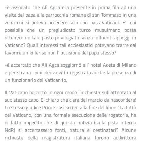
-è assodato che Alì Agca era presente in prima fila ad una
visita del papa alla parrocchia romana di san Tommaso in una
zona cui si poteva accedere solo con pass vaticani. E’ mai
possibile che un pregiudicato turco musulmano possa
ottenere un tale posto privilegiato senza influenti appoggi in
Vaticano? Quali interessi tali ecclesiastici potevano trarre dal
favorire un killer se non l’ uccisione del papa stesso?
-è accertato che Alì Agca soggiornò all’ hotel Aosta di Milano
e per strana coincidenza vi fu registrata anche la presenza di
un funzionario del Vatican1o.
Il Vaticano boicottò in ogni modo l’inchiesta sull’attentato al
suo stesso capo. E’ chiaro che c’era del marcio da nascondere!
Lo stesso giudice Priore così scrive alla fine del libro: “La Città
del Vaticano, con una formale esecuzione delle rogatorie, ha
di fatto impedito che di questa notizia (sulla pista interna
NdR) si accertassero fonti, natura e destinatari”. Alcune
richieste della magistratura italiana furono addirittura