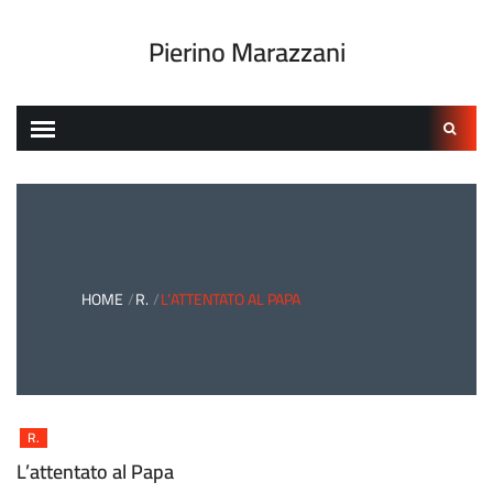
Skip
to
Pierino Marazzani
content
Ricerca
per:
HOME
R.
L’ATTENTATO AL PAPA
R.
L’attentato al Papa