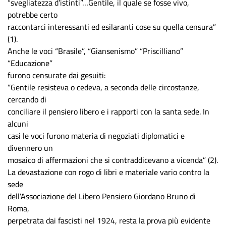
“svegliatezza d’istinti”…Gentile, il quale se fosse vivo,
potrebbe certo
raccontarci interessanti ed esilaranti cose su quella censura”
(1).
Anche le voci “Brasile”, “Giansenismo” “Priscilliano”
“Educazione”
furono censurate dai gesuiti:
“Gentile resisteva o cedeva, a seconda delle circostanze,
cercando di
conciliare il pensiero libero e i rapporti con la santa sede. In
alcuni
casi le voci furono materia di negoziati diplomatici e
divennero un
mosaico di affermazioni che si contraddicevano a vicenda” (2).
La devastazione con rogo di libri e materiale vario contro la
sede
dell’Associazione del Libero Pensiero Giordano Bruno di
Roma,
perpetrata dai fascisti nel 1924, resta la prova più evidente