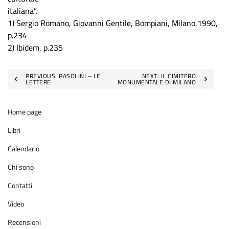
italiana”.
1) Sergio Romano, Giovanni Gentile, Bompiani, Milano,1990,
p.234
2) Ibidem, p.235
Navigazione
PREVIOUS:
PASOLINI – LE
NEXT:
IL CIMITERO
LETTERE
MONUMENTALE DI MILANO
articoli
Home page
Libri
Calendario
Chi sono
Contatti
Video
Recensioni