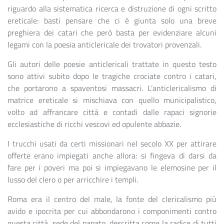
riguardo alla sistematica ricerca e distruzione di ogni scritto
ereticale: basti pensare che ci è giunta solo una breve
preghiera dei catari che però basta per evidenziare alcuni
legami con la poesia anticlericale dei trovatori provenzali.
Gli autori delle poesie anticlericali trattate in questo testo
sono attivi subito dopo le tragiche crociate contro i catari,
che portarono a spaventosi massacri. L’anticlericalismo di
matrice ereticale si mischiava con quello municipalistico,
volto ad affrancare città e contadi dalle rapaci signorie
ecclesiastiche di ricchi vescovi ed opulente abbazie.
I trucchi usati da certi missionari nel secolo XX per attirare
offerte erano impiegati anche allora: si fingeva di darsi da
fare per i poveri ma poi si impiegavano le elemosine per il
lusso del clero o per arricchire i templi.
Roma era il centro del male, la fonte del clericalismo più
avido e ipocrita per cui abbondarono i componimenti contro
questa città, sede del papato, descritta come la radice di tutti