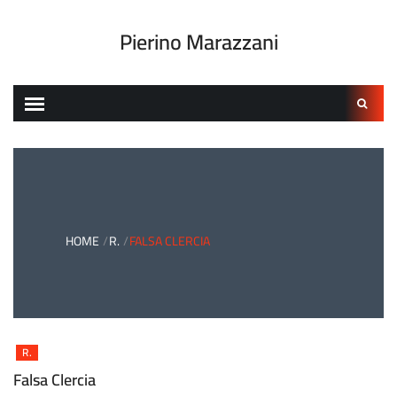
Skip
to
Pierino Marazzani
content
Ricerca
per:
HOME
R.
FALSA CLERCIA
R.
Falsa Clercia