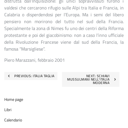
distrutta dall’Inquisizione: gli unici sopravvissuti furono i
valdesi che cercarono rifugio sulle Alpi tra Italia e Francia, in
Calabria o disperdendosi per l’Europa. Ma i semi del libero
pensiero non morirono del tutto nel sud della Francia.
Specialmente la zona di Nimes fu uno dei centri della Riforma
protestante e poi del giacobinismo: non a caso l’inno ufficiale
della Rivoluzione Francese viene dal sud della Francia, la
famosa “Marsigliese”.
Piero Marazzani, febbraio 2001
Navigazione
PREVIOUS:
ITALIA TAGLIA
NEXT:
SCHIAVI
MUSSULMANI NELL’ITALIA
MODERNA
articoli
Home page
Libri
Calendario